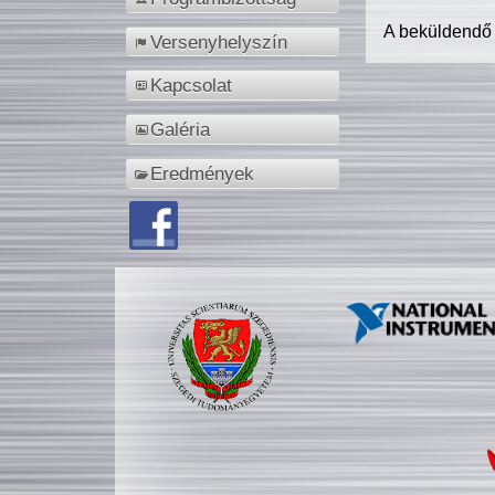
A beküldendő
Versenyhelyszín
Kapcsolat
Galéria
Eredmények