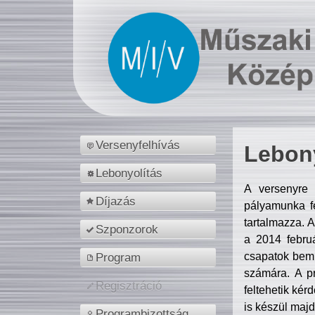
Versenyfelhívás
Lebony
Lebonyolítás
A versenyre 
Díjazás
pályamunka fe
tartalmazza. 
Szponzorok
a 2014 febr
csapatok bemu
Program
számára. A p
Regisztráció
feltehetik kér
is készül majd
Programbizottság