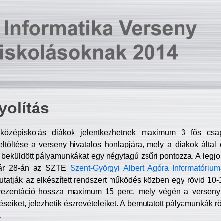
olítás
középiskolás diákok jelentkezhetnek maximum 3 fős csa
ltöltése a verseny hivatalos honlapjára, mely a diákok által e
A beküldött pályamunkákat egy négytagú zsűri pontozza. A legj
uár 28-án az SZTE
Szent-Györgyi Albert Agóra Informatórium
tatják az elkészített rendszert működés közben egy rövid 10-12
rezentáció hossza maximum 15 perc, mely végén a verseny 
déseiket, jelezhetik észrevételeiket. A bemutatott pályamunkák r
.