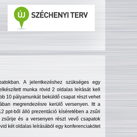
patokban. A jelentkezéshez szükséges egy
lkészített munka rövid 2 oldalas leírását kell
obb 10 pályamunkát beküldő csapat részt vehet
ában megrendezésre kerülő versenyen. Itt a
 ppt-ből álló prezentáció kíséretében a zsűri
zsűrije és a versenyen részt vevő csapatok
övid két oldalas leírásából egy konferenciakötet