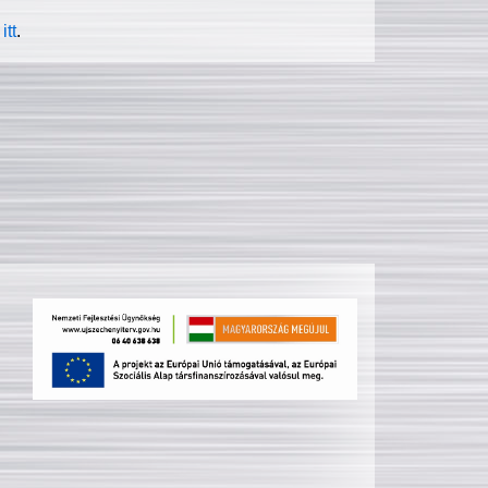
itt
.