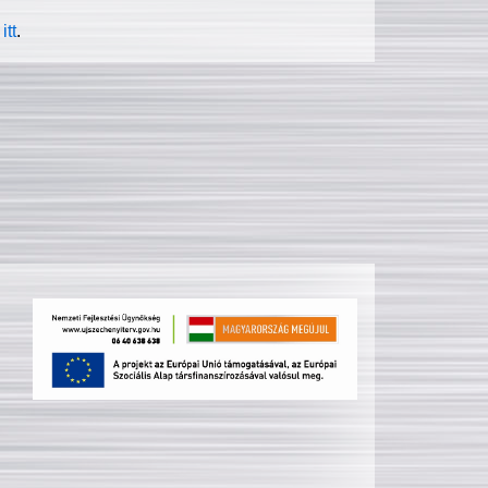
itt
.