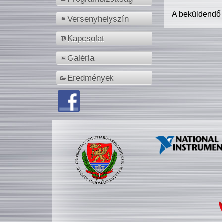
A beküldendő
Versenyhelyszín
Kapcsolat
Galéria
Eredmények