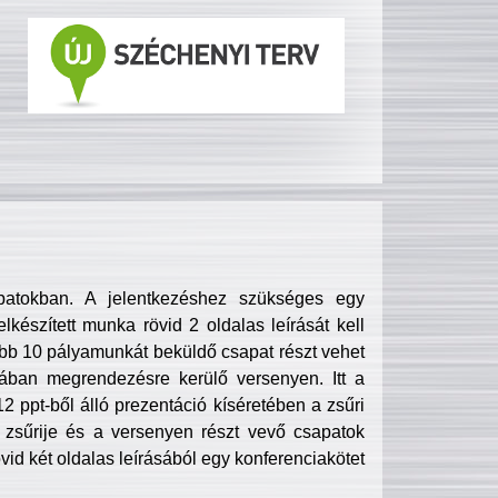
patokban. A jelentkezéshez szükséges egy
lkészített munka rövid 2 oldalas leírását kell
obb 10 pályamunkát beküldő csapat részt vehet
ában megrendezésre kerülő versenyen. Itt a
 ppt-ből álló prezentáció kíséretében a zsűri
zsűrije és a versenyen részt vevő csapatok
övid két oldalas leírásából egy konferenciakötet