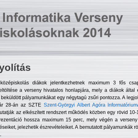
olítás
középiskolás diákok jelentkezhetnek maximum 3 fős csa
ltöltése a verseny hivatalos honlapjára, mely a diákok által e
A beküldött pályamunkákat egy négytagú zsűri pontozza. A legj
uár 28-án az SZTE
Szent-Györgyi Albert Agóra Informatórium
tatják az elkészített rendszert működés közben egy rövid 10-12
rezentáció hossza maximum 15 perc, mely végén a verseny 
déseiket, jelezhetik észrevételeiket. A bemutatott pályamunkák r
.