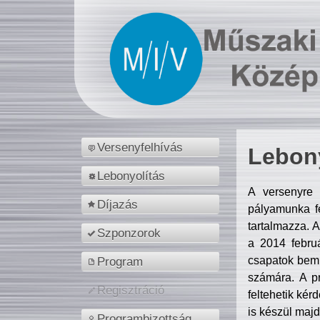
Versenyfelhívás
Lebony
Lebonyolítás
A versenyre 
Díjazás
pályamunka fe
tartalmazza. 
Szponzorok
a 2014 febr
csapatok bemu
Program
számára. A p
Regisztráció
feltehetik kér
is készül majd
Programbizottság