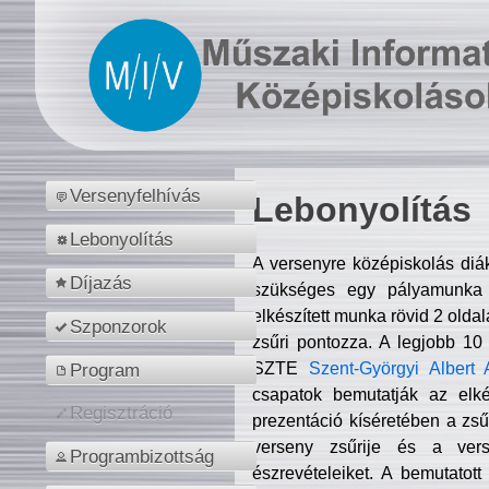
Versenyfelhívás
Lebonyolítás
Lebonyolítás
A versenyre középiskolás diá
Díjazás
szükséges egy pályamunka f
elkészített munka rövid 2 olda
Szponzorok
zsűri pontozza. A legjobb 10
SZTE
Szent-Györgyi Albert 
Program
csapatok bemutatják az elké
Regisztráció
prezentáció kíséretében a zs
verseny zsűrije és a verse
Programbizottság
észrevételeiket. A bemutatott