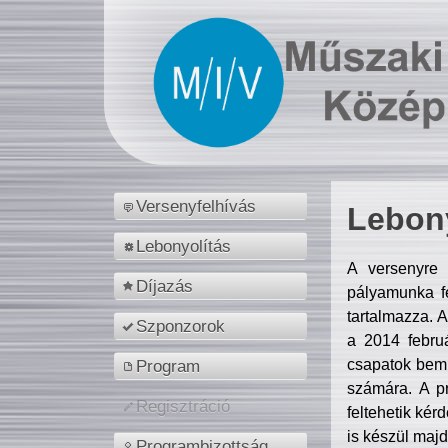
Versenyfelhívás
Lebony
Lebonyolítás
A versenyre 
Díjazás
pályamunka fe
tartalmazza. 
Szponzorok
a 2014 febr
csapatok bemu
Program
számára. A p
Regisztráció
feltehetik kér
is készül majd
Programbizottság