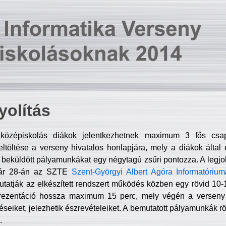
olítás
középiskolás diákok jelentkezhetnek maximum 3 fős csa
ltöltése a verseny hivatalos honlapjára, mely a diákok által e
A beküldött pályamunkákat egy négytagú zsűri pontozza. A legj
uár 28-án az SZTE
Szent-Györgyi Albert Agóra Informatórium
tatják az elkészített rendszert működés közben egy rövid 10-12
rezentáció hossza maximum 15 perc, mely végén a verseny 
déseiket, jelezhetik észrevételeiket. A bemutatott pályamunkák r
.