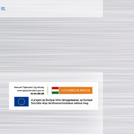
itt
.