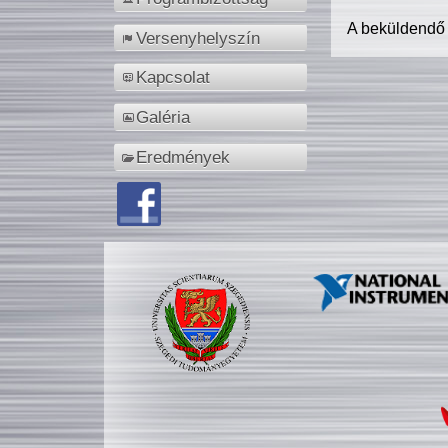
A beküldendő
Versenyhelyszín
Kapcsolat
Galéria
Eredmények