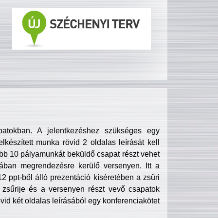
patokban. A jelentkezéshez szükséges egy
lkészített munka rövid 2 oldalas leírását kell
obb 10 pályamunkát beküldő csapat részt vehet
ában megrendezésre kerülő versenyen. Itt a
 ppt-ből álló prezentáció kíséretében a zsűri
zsűrije és a versenyen részt vevő csapatok
övid két oldalas leírásából egy konferenciakötet