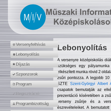
Versenyfelhívás
Lebonyolítás
Lebonyolítás
A versenyre középiskolás diá
Díjazás
szükséges egy pályamunka f
elkészített munka rövid 2 olda
Szponzorok
zsűri pontozza. A legjobb 10
SZTE
Szent-Györgyi Albert 
Program
csapatok bemutatják az elké
Regisztráció
prezentáció kíséretében a zs
verseny zsűrije és a verse
Programbizottság
észrevételeiket. A bemutatott