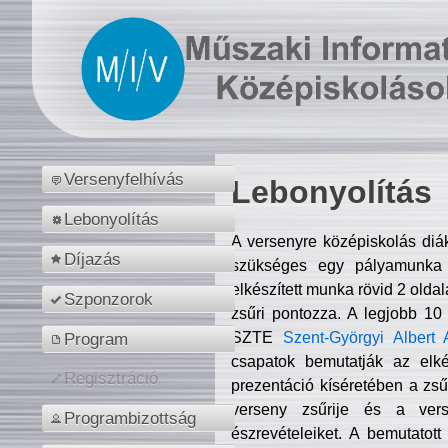
Versenyfelhívás
Lebonyolítás
Lebonyolítás
A versenyre középiskolás diá
Díjazás
szükséges egy pályamunka f
elkészített munka rövid 2 olda
Szponzorok
zsűri pontozza. A legjobb 10
SZTE
Szent-Györgyi Albert 
Program
csapatok bemutatják az elké
Regisztráció
prezentáció kíséretében a zs
verseny zsűrije és a verse
Programbizottság
észrevételeiket. A bemutatott