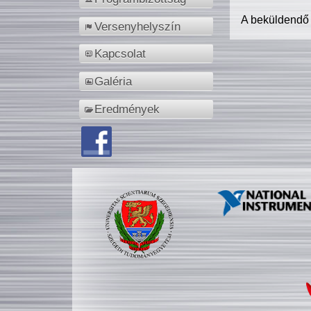
A beküldendő
Versenyhelyszín
Kapcsolat
Galéria
Eredmények