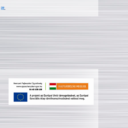
itt
.