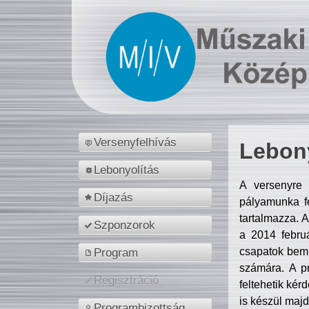
Versenyfelhívás
Lebony
Lebonyolítás
A versenyre 
Díjazás
pályamunka fe
tartalmazza. 
Szponzorok
a 2014 febr
csapatok bemu
Program
számára. A p
Regisztráció
feltehetik kér
is készül majd
Programbizottság