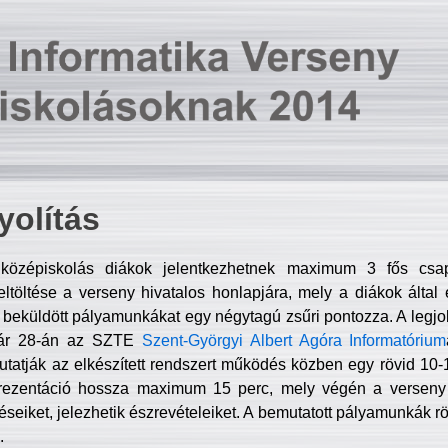
olítás
középiskolás diákok jelentkezhetnek maximum 3 fős csa
ltöltése a verseny hivatalos honlapjára, mely a diákok által e
A beküldött pályamunkákat egy négytagú zsűri pontozza. A legj
uár 28-án az SZTE
Szent-Györgyi Albert Agóra Informatórium
tatják az elkészített rendszert működés közben egy rövid 10-12
rezentáció hossza maximum 15 perc, mely végén a verseny 
déseiket, jelezhetik észrevételeiket. A bemutatott pályamunkák r
.