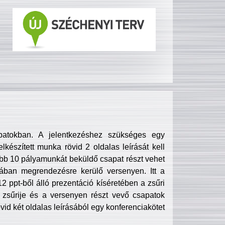
patokban. A jelentkezéshez szükséges egy
lkészített munka rövid 2 oldalas leírását kell
obb 10 pályamunkát beküldő csapat részt vehet
ában megrendezésre kerülő versenyen. Itt a
 ppt-ből álló prezentáció kíséretében a zsűri
zsűrije és a versenyen részt vevő csapatok
övid két oldalas leírásából egy konferenciakötet