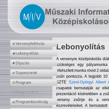
Versenyfelhívás
Lebonyolítás
Lebonyolítás
A versenyre középiskolás diá
Díjazás
szükséges egy pályamunka f
elkészített munka rövid 2 olda
Szponzorok
zsűri pontozza. A legjobb 10
SZTE
Szent-Györgyi Albert 
Program
csapatok bemutatják az elké
Regisztráció
prezentáció kíséretében a zs
verseny zsűrije és a verse
Programbizottság
észrevételeiket. A bemutatott