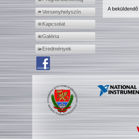
A beküldendő
Versenyhelyszín
Kapcsolat
Galéria
Eredmények