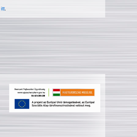
itt
.