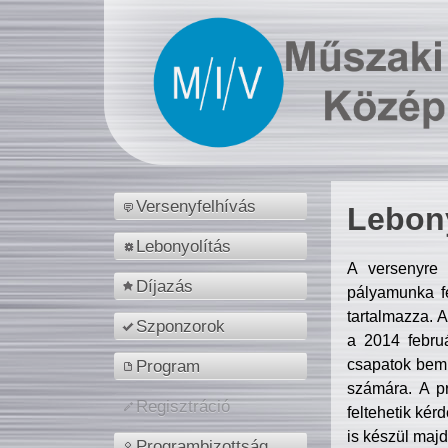
Versenyfelhívás
Lebony
Lebonyolítás
A versenyre 
Díjazás
pályamunka fe
tartalmazza. 
Szponzorok
a 2014 febr
csapatok bemu
Program
számára. A p
Regisztráció
feltehetik kér
is készül majd
Programbizottság