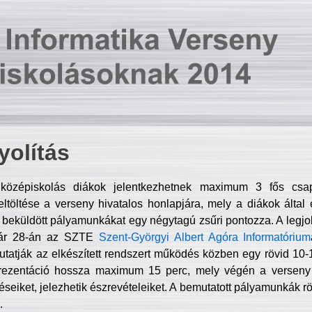
olítás
középiskolás diákok jelentkezhetnek maximum 3 fős csa
ltöltése a verseny hivatalos honlapjára, mely a diákok által e
A beküldött pályamunkákat egy négytagú zsűri pontozza. A legj
uár 28-án az SZTE
Szent-Györgyi Albert Agóra Informatórium
tatják az elkészített rendszert működés közben egy rövid 10-12
rezentáció hossza maximum 15 perc, mely végén a verseny 
déseiket, jelezhetik észrevételeiket. A bemutatott pályamunkák r
.