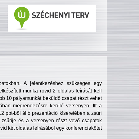
patokban. A jelentkezéshez szükséges egy
lkészített munka rövid 2 oldalas leírását kell
obb 10 pályamunkát beküldő csapat részt vehet
ában megrendezésre kerülő versenyen. Itt a
 ppt-ből álló prezentáció kíséretében a zsűri
zsűrije és a versenyen részt vevő csapatok
övid két oldalas leírásából egy konferenciakötet