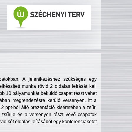
patokban. A jelentkezéshez szükséges egy
lkészített munka rövid 2 oldalas leírását kell
obb 10 pályamunkát beküldő csapat részt vehet
ában megrendezésre kerülő versenyen. Itt a
 ppt-ből álló prezentáció kíséretében a zsűri
zsűrije és a versenyen részt vevő csapatok
övid két oldalas leírásából egy konferenciakötet