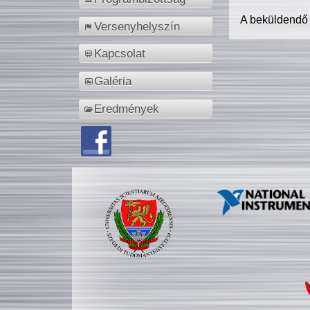
A beküldendő
Versenyhelyszín
Kapcsolat
Galéria
Eredmények