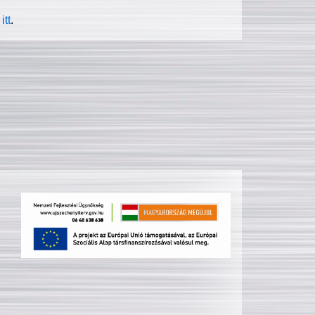
itt
.