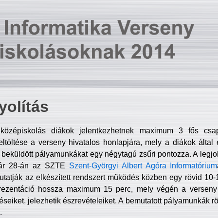
olítás
középiskolás diákok jelentkezhetnek maximum 3 fős csa
ltöltése a verseny hivatalos honlapjára, mely a diákok által e
A beküldött pályamunkákat egy négytagú zsűri pontozza. A legj
uár 28-án az SZTE
Szent-Györgyi Albert Agóra Informatórium
tatják az elkészített rendszert működés közben egy rövid 10-12
rezentáció hossza maximum 15 perc, mely végén a verseny 
déseiket, jelezhetik észrevételeiket. A bemutatott pályamunkák r
.