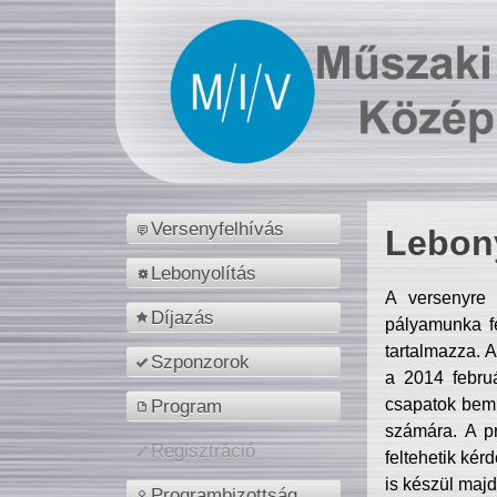
Versenyfelhívás
Lebony
Lebonyolítás
A versenyre 
Díjazás
pályamunka fe
tartalmazza. 
Szponzorok
a 2014 febr
csapatok bemu
Program
számára. A p
Regisztráció
feltehetik kér
is készül majd
Programbizottság