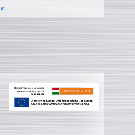
itt
.