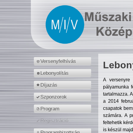
Versenyfelhívás
Lebony
Lebonyolítás
A versenyre 
Díjazás
pályamunka fe
tartalmazza. 
Szponzorok
a 2014 febr
csapatok bemu
Program
számára. A p
Regisztráció
feltehetik kér
is készül majd
Programbizottság