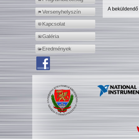
A beküldendő
Versenyhelyszín
Kapcsolat
Galéria
Eredmények