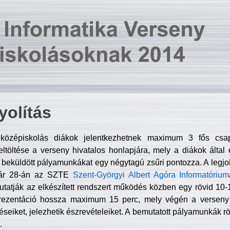
olítás
középiskolás diákok jelentkezhetnek maximum 3 fős csa
ltöltése a verseny hivatalos honlapjára, mely a diákok által e
A beküldött pályamunkákat egy négytagú zsűri pontozza. A legj
uár 28-án az SZTE
Szent-Györgyi Albert Agóra Informatórium
tatják az elkészített rendszert működés közben egy rövid 10-12
rezentáció hossza maximum 15 perc, mely végén a verseny 
déseiket, jelezhetik észrevételeiket. A bemutatott pályamunkák r
.