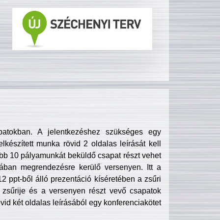
patokban. A jelentkezéshez szükséges egy
lkészített munka rövid 2 oldalas leírását kell
obb 10 pályamunkát beküldő csapat részt vehet
ában megrendezésre kerülő versenyen. Itt a
 ppt-ből álló prezentáció kíséretében a zsűri
zsűrije és a versenyen részt vevő csapatok
övid két oldalas leírásából egy konferenciakötet