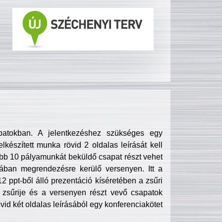
patokban. A jelentkezéshez szükséges egy
lkészített munka rövid 2 oldalas leírását kell
obb 10 pályamunkát beküldő csapat részt vehet
ában megrendezésre kerülő versenyen. Itt a
 ppt-ből álló prezentáció kíséretében a zsűri
zsűrije és a versenyen részt vevő csapatok
övid két oldalas leírásából egy konferenciakötet