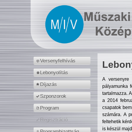
Versenyfelhívás
Lebony
Lebonyolítás
A versenyre 
Díjazás
pályamunka fe
tartalmazza. 
Szponzorok
a 2014 febr
csapatok bemu
Program
számára. A p
Regisztráció
feltehetik kér
is készül majd
Programbizottság