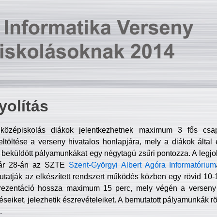
olítás
középiskolás diákok jelentkezhetnek maximum 3 fős csa
ltöltése a verseny hivatalos honlapjára, mely a diákok által e
A beküldött pályamunkákat egy négytagú zsűri pontozza. A legj
uár 28-án az SZTE
Szent-Györgyi Albert Agóra Informatórium
tatják az elkészített rendszert működés közben egy rövid 10-12
rezentáció hossza maximum 15 perc, mely végén a verseny 
déseiket, jelezhetik észrevételeiket. A bemutatott pályamunkák r
.