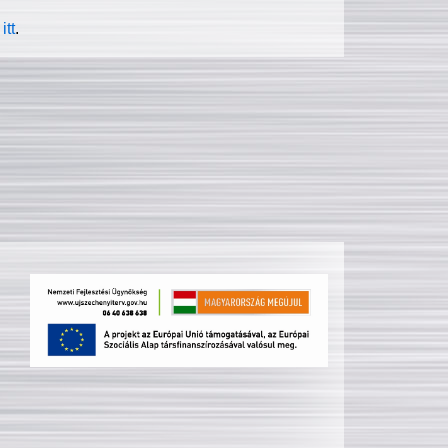
itt
.