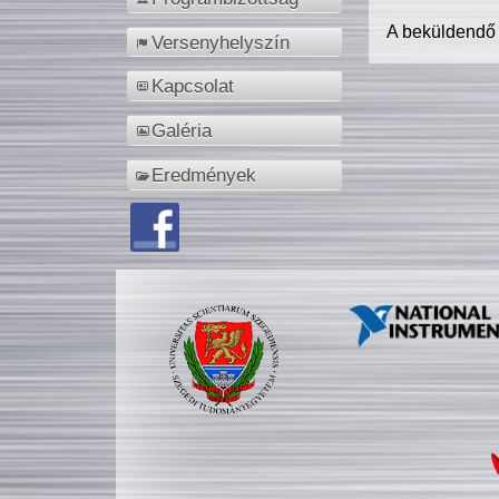
A beküldendő
Versenyhelyszín
Kapcsolat
Galéria
Eredmények