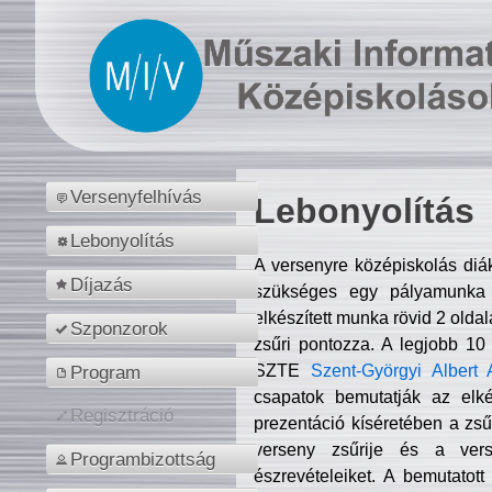
Versenyfelhívás
Lebonyolítás
Lebonyolítás
A versenyre középiskolás diá
Díjazás
szükséges egy pályamunka f
elkészített munka rövid 2 olda
Szponzorok
zsűri pontozza. A legjobb 10
SZTE
Szent-Györgyi Albert 
Program
csapatok bemutatják az elké
Regisztráció
prezentáció kíséretében a zs
verseny zsűrije és a verse
Programbizottság
észrevételeiket. A bemutatott