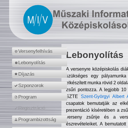
Versenyfelhívás
Lebonyolítás
Lebonyolítás
A versenyre középiskolás diá
Díjazás
szükséges egy pályamunka f
elkészített munka rövid 2 olda
Szponzorok
zsűri pontozza. A legjobb 10
SZTE
Szent-Györgyi Albert 
Program
csapatok bemutatják az elké
Regisztráció
prezentáció kíséretében a zs
verseny zsűrije és a verse
Programbizottság
észrevételeiket. A bemutatott