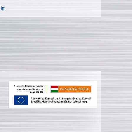
itt
.