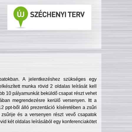
patokban. A jelentkezéshez szükséges egy
lkészített munka rövid 2 oldalas leírását kell
obb 10 pályamunkát beküldő csapat részt vehet
ában megrendezésre kerülő versenyen. Itt a
 ppt-ből álló prezentáció kíséretében a zsűri
zsűrije és a versenyen részt vevő csapatok
övid két oldalas leírásából egy konferenciakötet