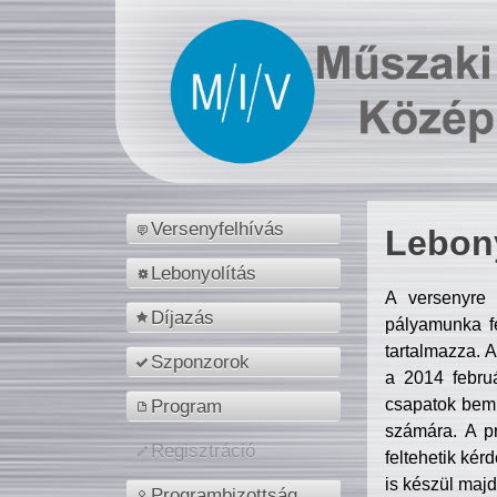
Versenyfelhívás
Lebony
Lebonyolítás
A versenyre 
Díjazás
pályamunka fe
tartalmazza. 
Szponzorok
a 2014 febr
csapatok bemu
Program
számára. A p
Regisztráció
feltehetik kér
is készül majd
Programbizottság