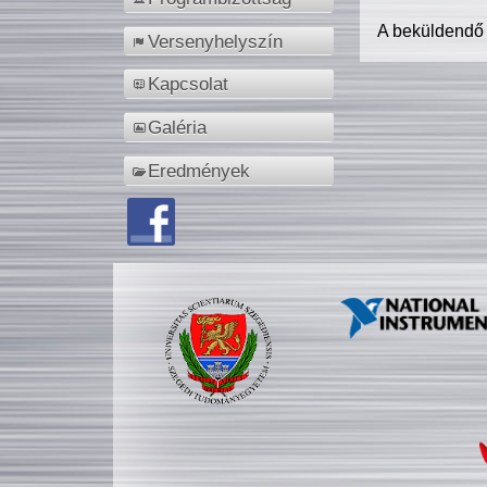
A beküldendő
Versenyhelyszín
Kapcsolat
Galéria
Eredmények