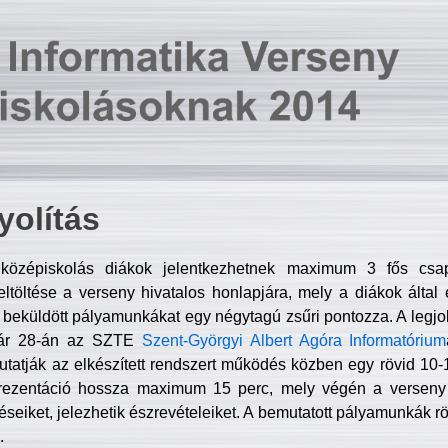
olítás
középiskolás diákok jelentkezhetnek maximum 3 fős csa
ltöltése a verseny hivatalos honlapjára, mely a diákok által e
A beküldött pályamunkákat egy négytagú zsűri pontozza. A legj
uár 28-án az SZTE
Szent-Györgyi Albert Agóra Informatórium
tatják az elkészített rendszert működés közben egy rövid 10-12
rezentáció hossza maximum 15 perc, mely végén a verseny 
déseiket, jelezhetik észrevételeiket. A bemutatott pályamunkák r
.