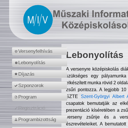
Versenyfelhívás
Lebonyolítás
Lebonyolítás
A versenyre középiskolás diá
Díjazás
szükséges egy pályamunka f
elkészített munka rövid 2 olda
Szponzorok
zsűri pontozza. A legjobb 10
SZTE
Szent-Györgyi Albert 
Program
csapatok bemutatják az elké
Regisztráció
prezentáció kíséretében a zs
verseny zsűrije és a verse
Programbizottság
észrevételeiket. A bemutatott