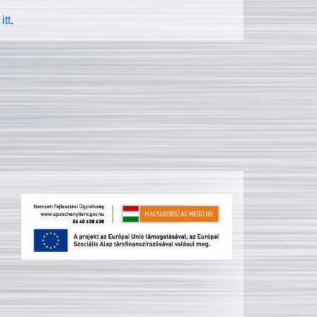
itt
.