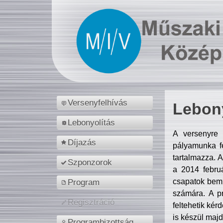
Versenyfelhívás
Lebony
Lebonyolítás
A versenyre 
Díjazás
pályamunka fe
tartalmazza. 
Szponzorok
a 2014 febr
csapatok bemu
Program
számára. A p
Regisztráció
feltehetik kér
is készül majd
Programbizottság