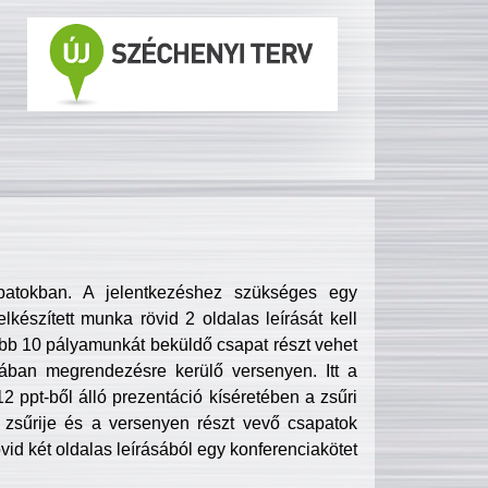
patokban. A jelentkezéshez szükséges egy
lkészített munka rövid 2 oldalas leírását kell
obb 10 pályamunkát beküldő csapat részt vehet
ában megrendezésre kerülő versenyen. Itt a
 ppt-ből álló prezentáció kíséretében a zsűri
zsűrije és a versenyen részt vevő csapatok
övid két oldalas leírásából egy konferenciakötet