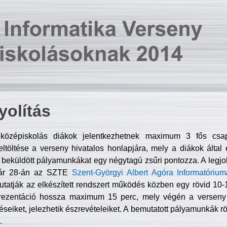
olítás
középiskolás diákok jelentkezhetnek maximum 3 fős csa
ltöltése a verseny hivatalos honlapjára, mely a diákok által e
A beküldött pályamunkákat egy négytagú zsűri pontozza. A legj
uár 28-án az SZTE
Szent-Györgyi Albert Agóra Informatórium
tatják az elkészített rendszert működés közben egy rövid 10-12
rezentáció hossza maximum 15 perc, mely végén a verseny 
déseiket, jelezhetik észrevételeiket. A bemutatott pályamunkák r
.