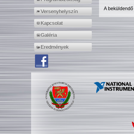
A beküldendő
Versenyhelyszín
Kapcsolat
Galéria
Eredmények