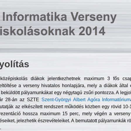
olítás
középiskolás diákok jelentkezhetnek maximum 3 fős csa
ltöltése a verseny hivatalos honlapjára, mely a diákok által e
A beküldött pályamunkákat egy négytagú zsűri pontozza. A legj
uár 28-án az SZTE
Szent-Györgyi Albert Agóra Informatórium
tatják az elkészített rendszert működés közben egy rövid 10-12
rezentáció hossza maximum 15 perc, mely végén a verseny 
déseiket, jelezhetik észrevételeiket. A bemutatott pályamunkák r
.