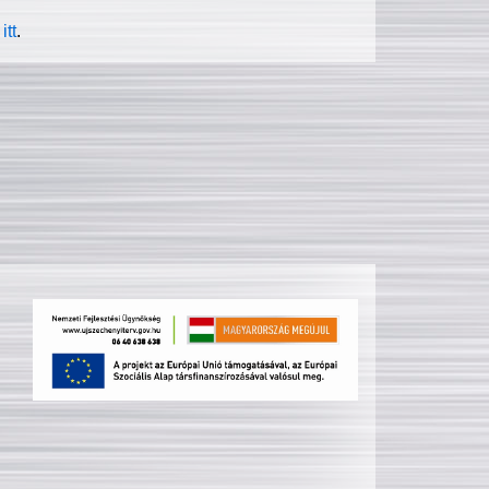
itt
.