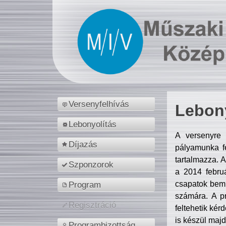
Versenyfelhívás
Lebony
Lebonyolítás
A versenyre 
Díjazás
pályamunka fe
tartalmazza. 
Szponzorok
a 2014 febr
csapatok bemu
Program
számára. A p
Regisztráció
feltehetik kér
is készül majd
Programbizottság