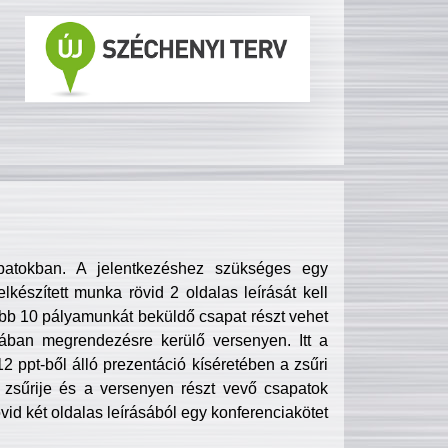
patokban. A jelentkezéshez szükséges egy
lkészített munka rövid 2 oldalas leírását kell
obb 10 pályamunkát beküldő csapat részt vehet
ában megrendezésre kerülő versenyen. Itt a
 ppt-ből álló prezentáció kíséretében a zsűri
zsűrije és a versenyen részt vevő csapatok
övid két oldalas leírásából egy konferenciakötet