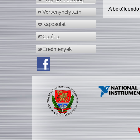
A beküldendő
Versenyhelyszín
Kapcsolat
Galéria
Eredmények