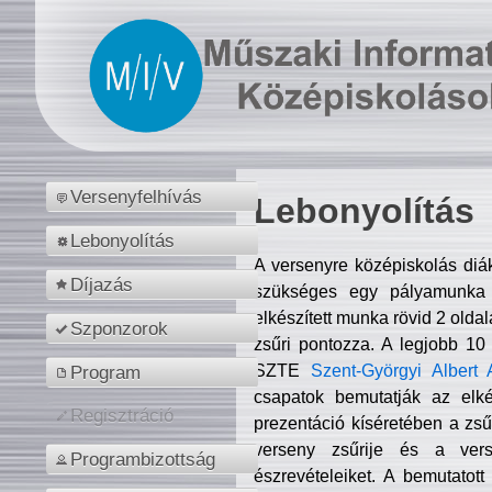
Versenyfelhívás
Lebonyolítás
Lebonyolítás
A versenyre középiskolás diá
Díjazás
szükséges egy pályamunka f
elkészített munka rövid 2 olda
Szponzorok
zsűri pontozza. A legjobb 10
SZTE
Szent-Györgyi Albert 
Program
csapatok bemutatják az elké
Regisztráció
prezentáció kíséretében a zs
verseny zsűrije és a verse
Programbizottság
észrevételeiket. A bemutatott