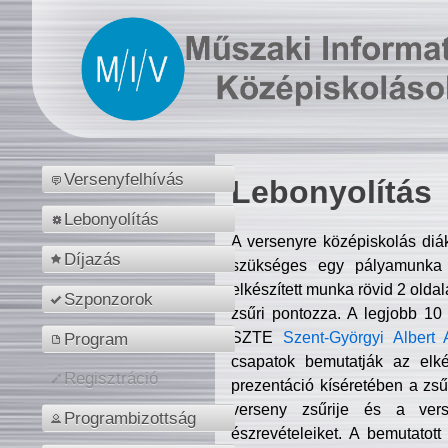
Versenyfelhívás
Lebonyolítás
Lebonyolítás
A versenyre középiskolás diá
Díjazás
szükséges egy pályamunka f
elkészített munka rövid 2 olda
Szponzorok
zsűri pontozza. A legjobb 10
SZTE
Szent-Györgyi Albert 
Program
csapatok bemutatják az elké
Regisztráció
prezentáció kíséretében a zs
verseny zsűrije és a verse
Programbizottság
észrevételeiket. A bemutatott