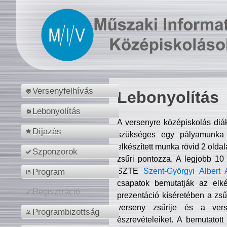
Versenyfelhívás
Lebonyolítás
Lebonyolítás
A versenyre középiskolás diá
Díjazás
szükséges egy pályamunka f
elkészített munka rövid 2 olda
Szponzorok
zsűri pontozza. A legjobb 10
SZTE
Szent-Györgyi Albert 
Program
csapatok bemutatják az elké
Regisztráció
prezentáció kíséretében a zs
verseny zsűrije és a verse
Programbizottság
észrevételeiket. A bemutatott