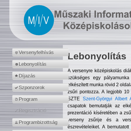
Versenyfelhívás
Lebonyolítás
Lebonyolítás
A versenyre középiskolás diá
Díjazás
szükséges egy pályamunka f
elkészített munka rövid 2 olda
Szponzorok
zsűri pontozza. A legjobb 10
SZTE
Szent-Györgyi Albert 
Program
csapatok bemutatják az elké
Regisztráció
prezentáció kíséretében a zs
verseny zsűrije és a verse
Programbizottság
észrevételeiket. A bemutatott