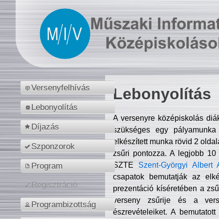
Versenyfelhívás
Lebonyolítás
Lebonyolítás
A versenyre középiskolás diá
Díjazás
szükséges egy pályamunka f
elkészített munka rövid 2 olda
Szponzorok
zsűri pontozza. A legjobb 10
SZTE
Szent-Györgyi Albert 
Program
csapatok bemutatják az elké
Regisztráció
prezentáció kíséretében a zs
verseny zsűrije és a verse
Programbizottság
észrevételeiket. A bemutatott