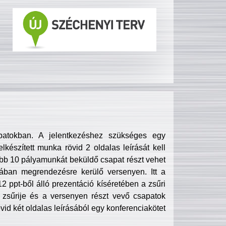
patokban. A jelentkezéshez szükséges egy
lkészített munka rövid 2 oldalas leírását kell
obb 10 pályamunkát beküldő csapat részt vehet
ában megrendezésre kerülő versenyen. Itt a
 ppt-ből álló prezentáció kíséretében a zsűri
zsűrije és a versenyen részt vevő csapatok
övid két oldalas leírásából egy konferenciakötet