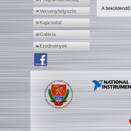
A beküldendő
Versenyhelyszín
Kapcsolat
Galéria
Eredmények