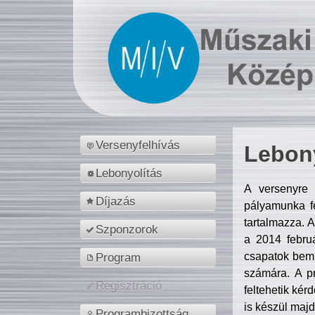
Versenyfelhívás
Lebony
Lebonyolítás
A versenyre 
Díjazás
pályamunka fe
tartalmazza. 
Szponzorok
a 2014 febr
csapatok bemu
Program
számára. A p
Regisztráció
feltehetik kér
is készül majd
Programbizottság