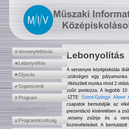
Versenyfelhívás
Lebonyolítás
Lebonyolítás
A versenyre középiskolás diá
Díjazás
szükséges egy pályamunka f
elkészített munka rövid 2 olda
Szponzorok
zsűri pontozza. A legjobb 10
SZTE
Szent-Györgyi Albert 
Program
csapatok bemutatják az elké
Regisztráció
prezentáció kíséretében a zs
verseny zsűrije és a verse
Programbizottság
észrevételeiket. A bemutatott