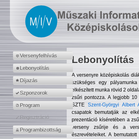
Versenyfelhívás
Lebonyolítás
Lebonyolítás
A versenyre középiskolás diá
Díjazás
szükséges egy pályamunka f
elkészített munka rövid 2 olda
Szponzorok
zsűri pontozza. A legjobb 10
SZTE
Szent-Györgyi Albert 
Program
csapatok bemutatják az elké
Regisztráció
prezentáció kíséretében a zs
verseny zsűrije és a verse
Programbizottság
észrevételeiket. A bemutatott