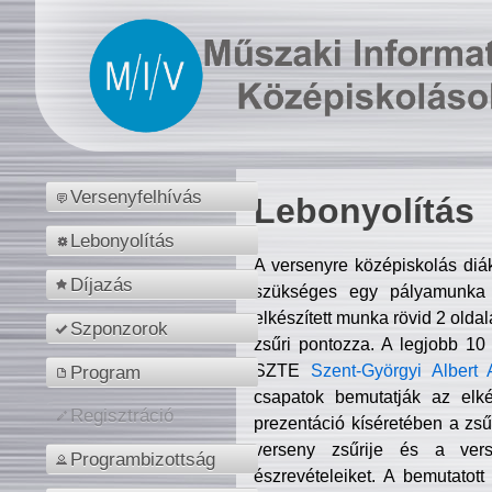
Versenyfelhívás
Lebonyolítás
Lebonyolítás
A versenyre középiskolás diá
Díjazás
szükséges egy pályamunka f
elkészített munka rövid 2 olda
Szponzorok
zsűri pontozza. A legjobb 10
SZTE
Szent-Györgyi Albert 
Program
csapatok bemutatják az elké
Regisztráció
prezentáció kíséretében a zs
verseny zsűrije és a verse
Programbizottság
észrevételeiket. A bemutatott