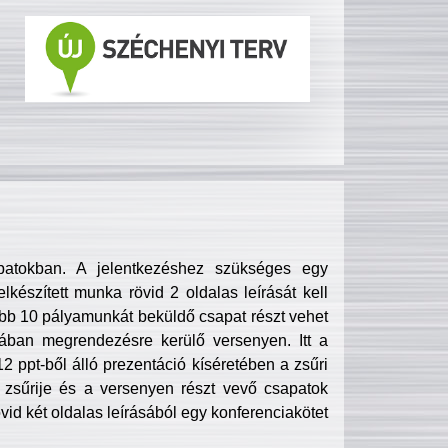
patokban. A jelentkezéshez szükséges egy
lkészített munka rövid 2 oldalas leírását kell
obb 10 pályamunkát beküldő csapat részt vehet
ában megrendezésre kerülő versenyen. Itt a
 ppt-ből álló prezentáció kíséretében a zsűri
zsűrije és a versenyen részt vevő csapatok
övid két oldalas leírásából egy konferenciakötet