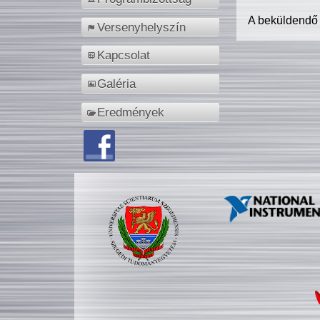
A beküldendő
Versenyhelyszín
Kapcsolat
Galéria
Eredmények