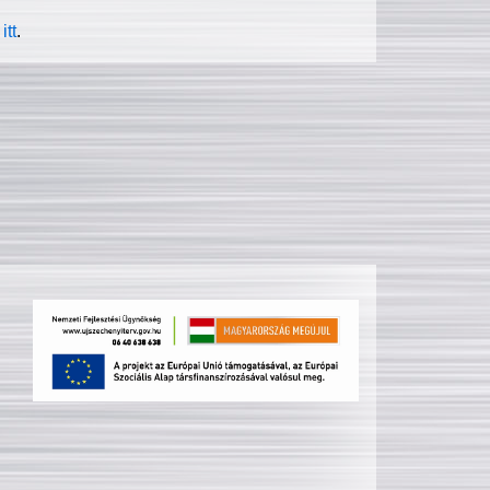
itt
.