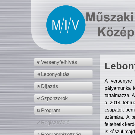
Versenyfelhívás
Lebony
Lebonyolítás
A versenyre 
Díjazás
pályamunka fe
tartalmazza. 
Szponzorok
a 2014 febr
csapatok bemu
Program
számára. A p
Regisztráció
feltehetik kér
is készül majd
Programbizottság