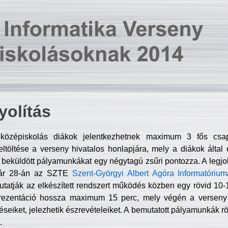
olítás
középiskolás diákok jelentkezhetnek maximum 3 fős csa
ltöltése a verseny hivatalos honlapjára, mely a diákok által e
A beküldött pályamunkákat egy négytagú zsűri pontozza. A legj
uár 28-án az SZTE
Szent-Györgyi Albert Agóra Informatórium
tatják az elkészített rendszert működés közben egy rövid 10-12
rezentáció hossza maximum 15 perc, mely végén a verseny 
déseiket, jelezhetik észrevételeiket. A bemutatott pályamunkák r
.