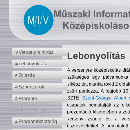
Versenyfelhívás
Lebonyolítás
Lebonyolítás
A versenyre középiskolás diá
Díjazás
szükséges egy pályamunka f
elkészített munka rövid 2 olda
Szponzorok
zsűri pontozza. A legjobb 10
SZTE
Szent-Györgyi Albert 
Program
csapatok bemutatják az elké
Regisztráció
prezentáció kíséretében a zs
verseny zsűrije és a verse
Programbizottság
észrevételeiket. A bemutatott