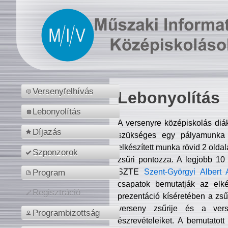
Versenyfelhívás
Lebonyolítás
Lebonyolítás
A versenyre középiskolás diá
Díjazás
szükséges egy pályamunka f
elkészített munka rövid 2 olda
Szponzorok
zsűri pontozza. A legjobb 10
SZTE
Szent-Györgyi Albert 
Program
csapatok bemutatják az elké
Regisztráció
prezentáció kíséretében a zs
verseny zsűrije és a verse
Programbizottság
észrevételeiket. A bemutatott