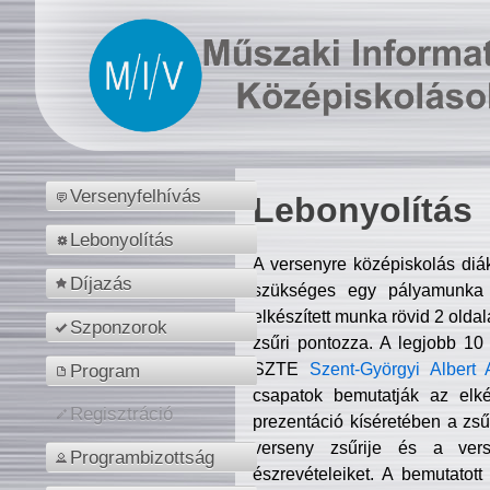
Versenyfelhívás
Lebonyolítás
Lebonyolítás
A versenyre középiskolás diá
Díjazás
szükséges egy pályamunka f
elkészített munka rövid 2 olda
Szponzorok
zsűri pontozza. A legjobb 10
SZTE
Szent-Györgyi Albert 
Program
csapatok bemutatják az elké
Regisztráció
prezentáció kíséretében a zs
verseny zsűrije és a verse
Programbizottság
észrevételeiket. A bemutatott