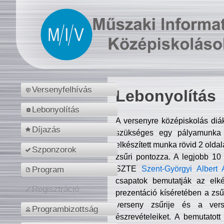
Versenyfelhívás
Lebonyolítás
Lebonyolítás
A versenyre középiskolás diá
Díjazás
szükséges egy pályamunka f
elkészített munka rövid 2 olda
Szponzorok
zsűri pontozza. A legjobb 10
SZTE
Szent-Györgyi Albert 
Program
csapatok bemutatják az elké
Regisztráció
prezentáció kíséretében a zs
verseny zsűrije és a verse
Programbizottság
észrevételeiket. A bemutatott