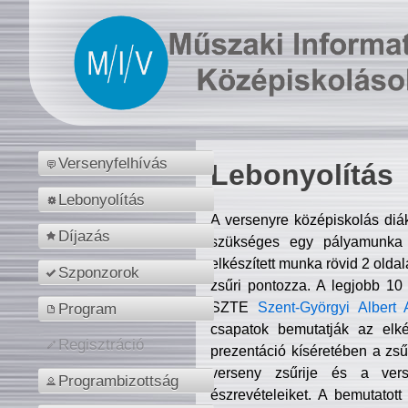
Versenyfelhívás
Lebonyolítás
Lebonyolítás
A versenyre középiskolás diá
Díjazás
szükséges egy pályamunka f
elkészített munka rövid 2 olda
Szponzorok
zsűri pontozza. A legjobb 10
SZTE
Szent-Györgyi Albert 
Program
csapatok bemutatják az elké
Regisztráció
prezentáció kíséretében a zs
verseny zsűrije és a verse
Programbizottság
észrevételeiket. A bemutatott