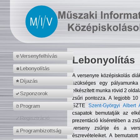
Versenyfelhívás
Lebonyolítás
Lebonyolítás
A versenyre középiskolás diá
Díjazás
szükséges egy pályamunka f
elkészített munka rövid 2 olda
Szponzorok
zsűri pontozza. A legjobb 10
SZTE
Szent-Györgyi Albert 
Program
csapatok bemutatják az elké
Regisztráció
prezentáció kíséretében a zs
verseny zsűrije és a verse
Programbizottság
észrevételeiket. A bemutatott