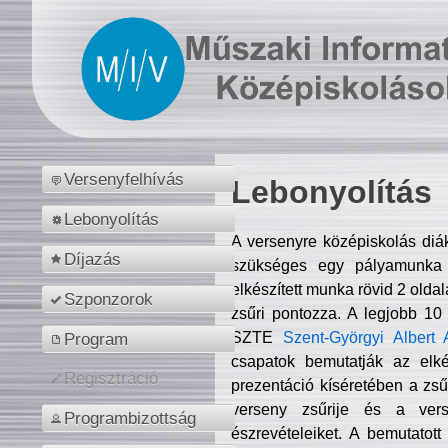
Versenyfelhívás
Lebonyolítás
Lebonyolítás
A versenyre középiskolás diá
Díjazás
szükséges egy pályamunka f
elkészített munka rövid 2 olda
Szponzorok
zsűri pontozza. A legjobb 10
SZTE
Szent-Györgyi Albert 
Program
csapatok bemutatják az elké
Regisztráció
prezentáció kíséretében a zs
verseny zsűrije és a verse
Programbizottság
észrevételeiket. A bemutatott