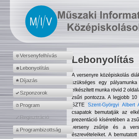
Versenyfelhívás
Lebonyolítás
Lebonyolítás
A versenyre középiskolás diá
Díjazás
szükséges egy pályamunka f
elkészített munka rövid 2 olda
Szponzorok
zsűri pontozza. A legjobb 10
SZTE
Szent-Györgyi Albert 
Program
csapatok bemutatják az elké
Regisztráció
prezentáció kíséretében a zs
verseny zsűrije és a verse
Programbizottság
észrevételeiket. A bemutatott