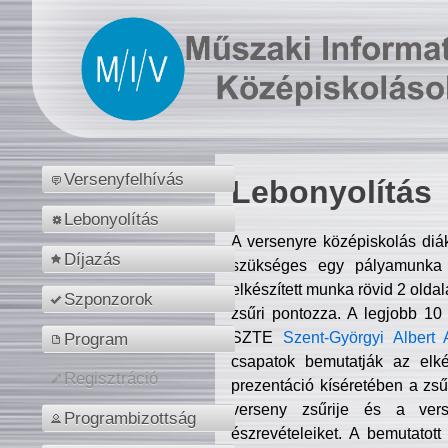
Versenyfelhívás
Lebonyolítás
Lebonyolítás
A versenyre középiskolás diá
Díjazás
szükséges egy pályamunka f
elkészített munka rövid 2 olda
Szponzorok
zsűri pontozza. A legjobb 10
SZTE
Szent-Györgyi Albert 
Program
csapatok bemutatják az elké
Regisztráció
prezentáció kíséretében a zs
verseny zsűrije és a verse
Programbizottság
észrevételeiket. A bemutatott