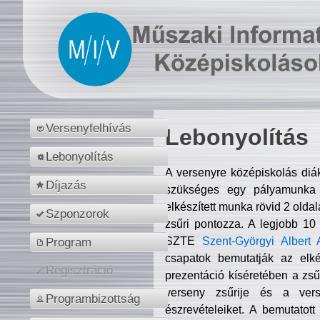
Versenyfelhívás
Lebonyolítás
Lebonyolítás
A versenyre középiskolás diá
Díjazás
szükséges egy pályamunka f
elkészített munka rövid 2 olda
Szponzorok
zsűri pontozza. A legjobb 10
SZTE
Szent-Györgyi Albert 
Program
csapatok bemutatják az elké
Regisztráció
prezentáció kíséretében a zs
verseny zsűrije és a verse
Programbizottság
észrevételeiket. A bemutatott