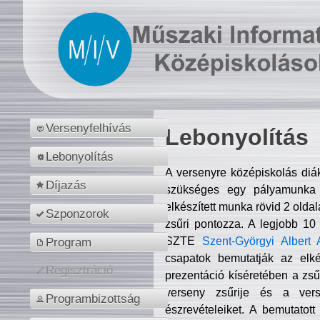
Versenyfelhívás
Lebonyolítás
Lebonyolítás
A versenyre középiskolás diá
Díjazás
szükséges egy pályamunka f
elkészített munka rövid 2 olda
Szponzorok
zsűri pontozza. A legjobb 10
SZTE
Szent-Györgyi Albert 
Program
csapatok bemutatják az elké
Regisztráció
prezentáció kíséretében a zs
verseny zsűrije és a verse
Programbizottság
észrevételeiket. A bemutatott