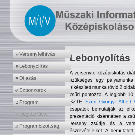
Versenyfelhívás
Lebonyolítás
Lebonyolítás
A versenyre középiskolás diá
Díjazás
szükséges egy pályamunka f
elkészített munka rövid 2 olda
Szponzorok
zsűri pontozza. A legjobb 10
SZTE
Szent-Györgyi Albert 
Program
csapatok bemutatják az elké
Regisztráció
prezentáció kíséretében a zs
verseny zsűrije és a verse
Programbizottság
észrevételeiket. A bemutatott