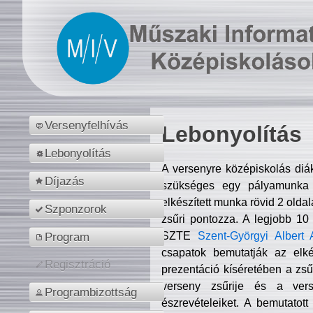
Versenyfelhívás
Lebonyolítás
Lebonyolítás
A versenyre középiskolás diá
Díjazás
szükséges egy pályamunka f
elkészített munka rövid 2 olda
Szponzorok
zsűri pontozza. A legjobb 10
SZTE
Szent-Györgyi Albert 
Program
csapatok bemutatják az elké
Regisztráció
prezentáció kíséretében a zs
verseny zsűrije és a verse
Programbizottság
észrevételeiket. A bemutatott