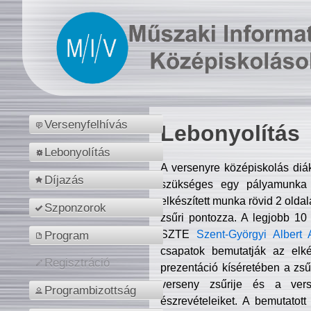
Versenyfelhívás
Lebonyolítás
Lebonyolítás
A versenyre középiskolás diá
Díjazás
szükséges egy pályamunka f
elkészített munka rövid 2 olda
Szponzorok
zsűri pontozza. A legjobb 10
SZTE
Szent-Györgyi Albert 
Program
csapatok bemutatják az elké
Regisztráció
prezentáció kíséretében a zs
verseny zsűrije és a verse
Programbizottság
észrevételeiket. A bemutatott