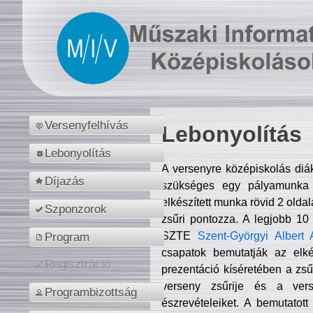
Versenyfelhívás
Lebonyolítás
Lebonyolítás
A versenyre középiskolás diá
Díjazás
szükséges egy pályamunka f
elkészített munka rövid 2 olda
Szponzorok
zsűri pontozza. A legjobb 10
SZTE
Szent-Györgyi Albert 
Program
csapatok bemutatják az elké
Regisztráció
prezentáció kíséretében a zs
verseny zsűrije és a verse
Programbizottság
észrevételeiket. A bemutatott