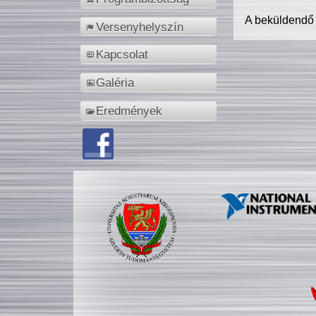
A beküldendő
Versenyhelyszín
Kapcsolat
Galéria
Eredmények