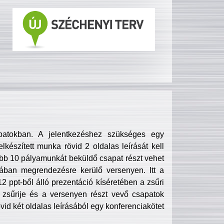
patokban. A jelentkezéshez szükséges egy
lkészített munka rövid 2 oldalas leírását kell
obb 10 pályamunkát beküldő csapat részt vehet
ában megrendezésre kerülő versenyen. Itt a
 ppt-ből álló prezentáció kíséretében a zsűri
zsűrije és a versenyen részt vevő csapatok
övid két oldalas leírásából egy konferenciakötet