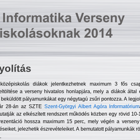
olítás
középiskolás diákok jelentkezhetnek maximum 3 fős csa
ltöltése a verseny hivatalos honlapjára, mely a diákok által e
A beküldött pályamunkákat egy négytagú zsűri pontozza. A legj
uár 28-án az SZTE
Szent-Györgyi Albert Agóra Informatórium
tatják az elkészített rendszert működés közben egy rövid 10-12
rezentáció hossza maximum 15 perc, mely végén a verseny 
déseiket, jelezhetik észrevételeiket. A bemutatott pályamunkák r
.