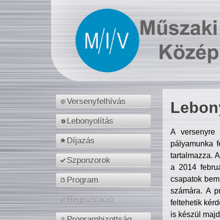
Versenyfelhívás
Lebony
Lebonyolítás
A versenyre 
Díjazás
pályamunka fe
tartalmazza. 
Szponzorok
a 2014 febr
csapatok bemu
Program
számára. A p
Regisztráció
feltehetik kér
is készül majd
Programbizottság