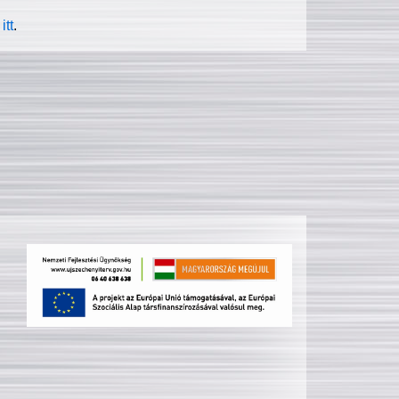
itt
.