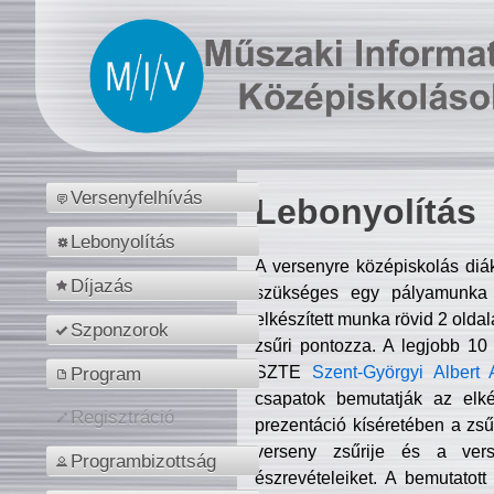
Versenyfelhívás
Lebonyolítás
Lebonyolítás
A versenyre középiskolás diá
Díjazás
szükséges egy pályamunka f
elkészített munka rövid 2 olda
Szponzorok
zsűri pontozza. A legjobb 10
SZTE
Szent-Györgyi Albert 
Program
csapatok bemutatják az elké
Regisztráció
prezentáció kíséretében a zs
verseny zsűrije és a verse
Programbizottság
észrevételeiket. A bemutatott