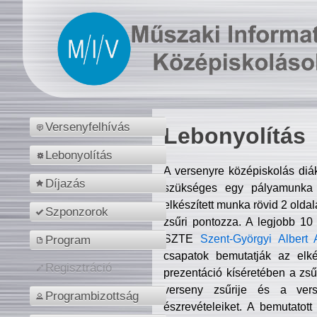
Versenyfelhívás
Lebonyolítás
Lebonyolítás
A versenyre középiskolás diá
Díjazás
szükséges egy pályamunka f
elkészített munka rövid 2 olda
Szponzorok
zsűri pontozza. A legjobb 10
SZTE
Szent-Györgyi Albert 
Program
csapatok bemutatják az elké
Regisztráció
prezentáció kíséretében a zs
verseny zsűrije és a verse
Programbizottság
észrevételeiket. A bemutatott