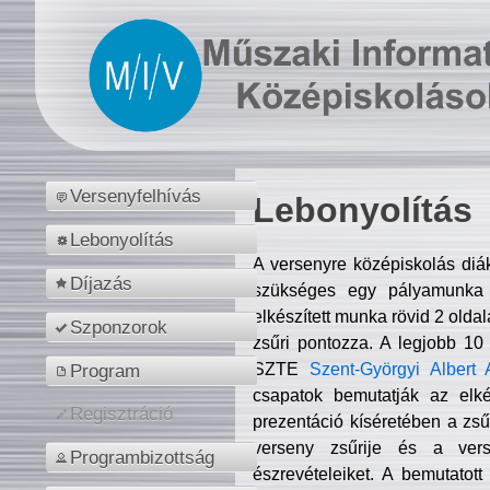
Versenyfelhívás
Lebonyolítás
Lebonyolítás
A versenyre középiskolás diá
Díjazás
szükséges egy pályamunka f
elkészített munka rövid 2 olda
Szponzorok
zsűri pontozza. A legjobb 10
SZTE
Szent-Györgyi Albert 
Program
csapatok bemutatják az elké
Regisztráció
prezentáció kíséretében a zs
verseny zsűrije és a verse
Programbizottság
észrevételeiket. A bemutatott