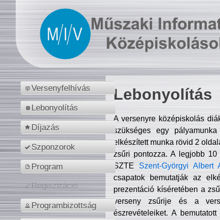
Versenyfelhívás
Lebonyolítás
Lebonyolítás
A versenyre középiskolás diá
Díjazás
szükséges egy pályamunka f
elkészített munka rövid 2 olda
Szponzorok
zsűri pontozza. A legjobb 10
SZTE
Szent-Györgyi Albert 
Program
csapatok bemutatják az elké
Regisztráció
prezentáció kíséretében a zs
verseny zsűrije és a verse
Programbizottság
észrevételeiket. A bemutatott