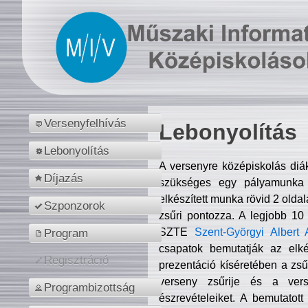
Versenyfelhívás
Lebonyolítás
Lebonyolítás
A versenyre középiskolás diá
Díjazás
szükséges egy pályamunka f
elkészített munka rövid 2 olda
Szponzorok
zsűri pontozza. A legjobb 10
SZTE
Szent-Györgyi Albert 
Program
csapatok bemutatják az elké
Regisztráció
prezentáció kíséretében a zs
verseny zsűrije és a verse
Programbizottság
észrevételeiket. A bemutatott