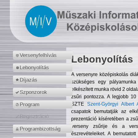
Versenyfelhívás
Lebonyolítás
Lebonyolítás
A versenyre középiskolás diá
Díjazás
szükséges egy pályamunka f
elkészített munka rövid 2 olda
Szponzorok
zsűri pontozza. A legjobb 10
SZTE
Szent-Györgyi Albert 
Program
csapatok bemutatják az elké
Regisztráció
prezentáció kíséretében a zs
verseny zsűrije és a verse
Programbizottság
észrevételeiket. A bemutatott